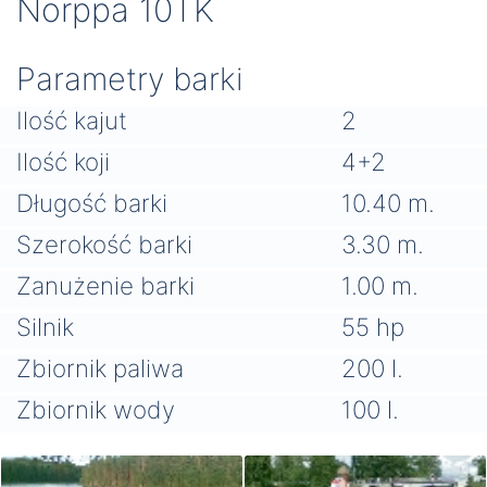
Norppa 10TK
Parametry barki
Ilość kajut
2
Ilość koji
4+2
Długość barki
10.40 m.
Szerokość barki
3.30 m.
Zanużenie barki
1.00 m.
Silnik
55 hp
Zbiornik paliwa
200 l.
Zbiornik wody
100 l.