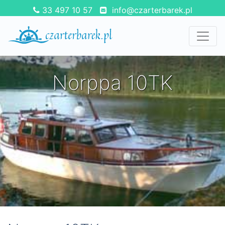
33 497 10 57
info@czarterbarek.pl
Norppa 10TK