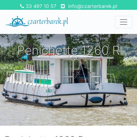
33 497 10 57
info@czarterbarek.pl
Penichette 1260 R