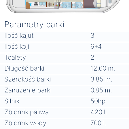
Parametry barki
Ilość kajut
3
Ilość koji
6+4
Toalety
2
Długość barki
12.60 m.
Szerokość barki
3.85 m.
Zanużenie barki
0.85 m.
Silnik
50hp
Zbiornik paliwa
420 l.
Zbiornik wody
700 l.