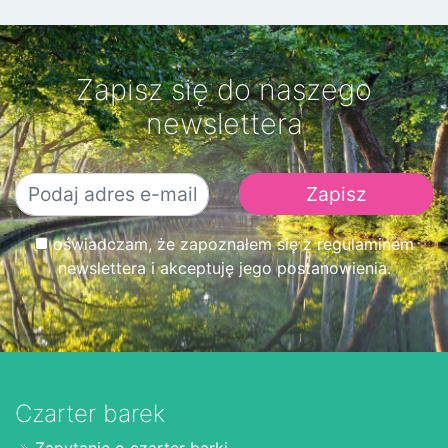
Zapisz się do naszego
newslettera
oświadczam, że zapoznałem się z regulaminem
newslettera i akceptuję jego postanowienia.
Czarter barek
Zapytanie o czarter barki