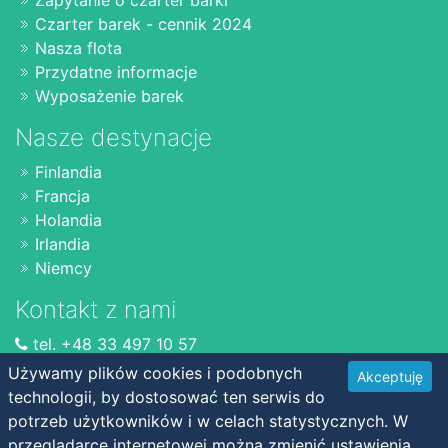
Czarter barek - cennik 2024
Nasza flota
Przydatne informacje
Wyposażenie barek
Nasze destynacje
Finlandia
Francja
Holandia
Irlandia
Niemcy
Kontakt z nami
tel. +48 33 497 10 57
www.czarterbarek.pl
Używamy plików cookies i podobnych
Akceptuję
info@czarterbarek.pl
technologii, by dostosować ten serwis do
potrzeb użytkowników i w celach statystycznych. W
przeglądarce internetowej można zmienić ustawienia