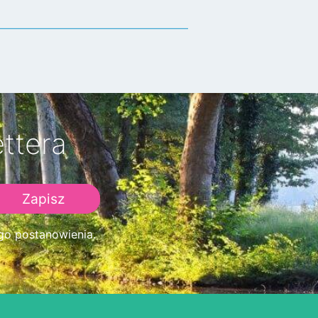
ttera
go postanowienia.