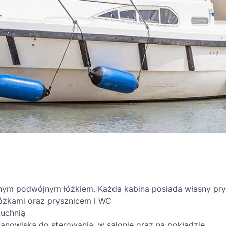
ednym podwójnym łóżkiem. Każda kabina posiada własny pry
óżkami oraz prysznicem i WC
kuchnią
nowiska do sterowania, w salonie oraz na pokładzie.