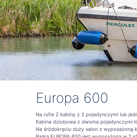
Europa 600
Na rufie 2 kabiny z 2 pojedynczymi lub j
Kabina dziobowa z dwoma pojedynczymi ł
Na śródokręciu duży salon z wyposażoną 
Barka EUROPA 600 jest wyposażona w 2 sta