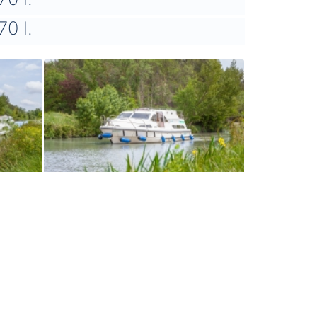
70 l.