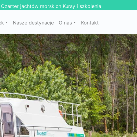
Czarter jachtów morskich
Kursy i szkolenia
ek
Nasze destynacje
O nas
Kontakt