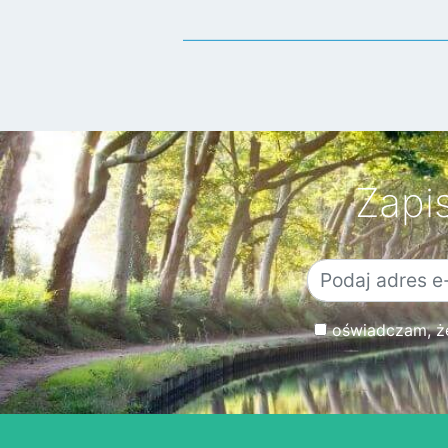
Zapi
oświadczam, że 