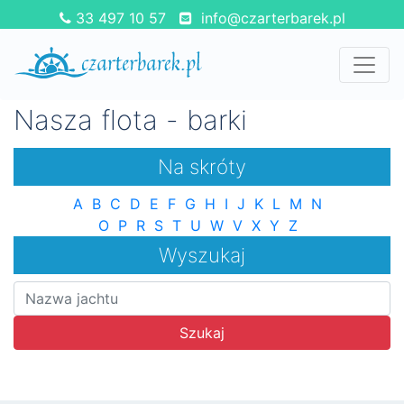
33 497 10 57
info@czarterbarek.pl
Nasza flota - barki
Na skróty
A
B
C
D
E
F
G
H
I
J
K
L
M
N
O
P
R
S
T
U
W
V
X
Y
Z
Wyszukaj
Szukaj