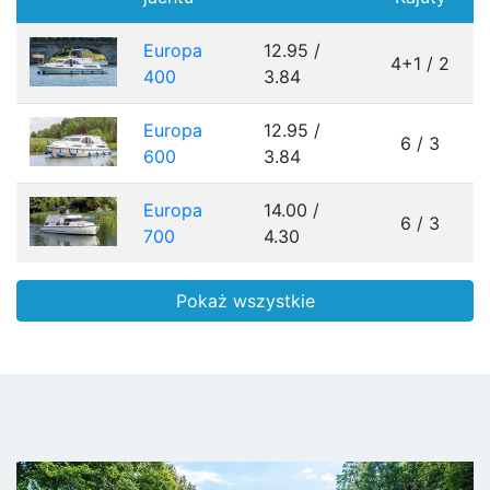
Europa
12.95 /
4+1 / 2
400
3.84
Europa
12.95 /
6 / 3
600
3.84
Europa
14.00 /
6 / 3
700
4.30
Pokaż wszystkie