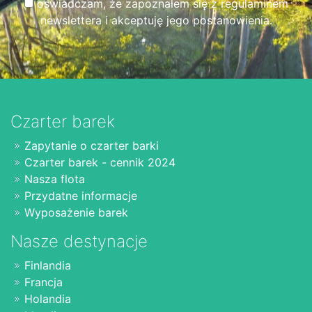
oświadczam, że zapoznałem się z regulaminem
newslettera i akceptuję jego postanowienia.
Czarter barek
Zapytanie o czarter barki
Czarter barek - cennik 2024
Nasza flota
Przydatne informacje
Wyposażenie barek
Nasze destynacje
Finlandia
Francja
Holandia