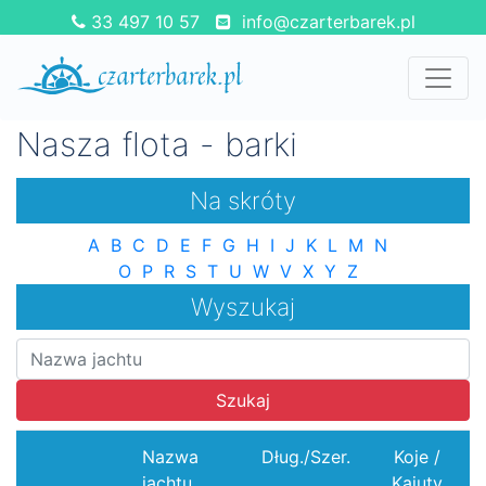
33 497 10 57
info@czarterbarek.pl
Nasza flota - barki
Na skróty
A
B
C
D
E
F
G
H
I
J
K
L
M
N
O
P
R
S
T
U
W
V
X
Y
Z
Wyszukaj
Szukaj
Nazwa
Dług./Szer.
Koje /
jachtu
Kajuty