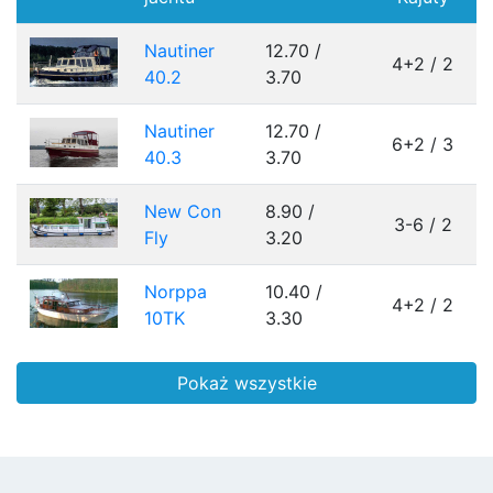
Nautiner
12.70 /
4+2 / 2
40.2
3.70
Nautiner
12.70 /
6+2 / 3
40.3
3.70
New Con
8.90 /
3-6 / 2
Fly
3.20
Norppa
10.40 /
4+2 / 2
10TK
3.30
Pokaż wszystkie