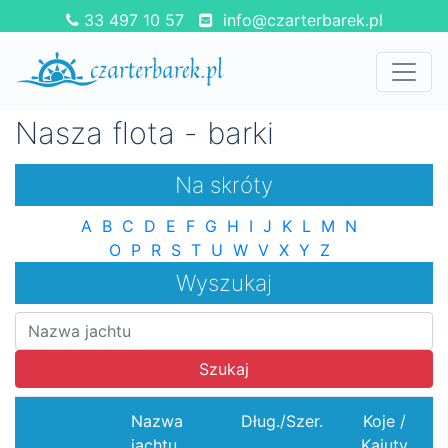
33 497 10 57
info@czarterbarek.pl
Nasza flota - barki
Na skróty
A
B
C
D
E
F
G
H
I
J
K
L
M
N
O
P
R
S
T
U
W
V
X
Y
Z
Wyszukaj
Szukaj
Nazwa
Dług./Szer.
Koje /
jachtu
Kajuty