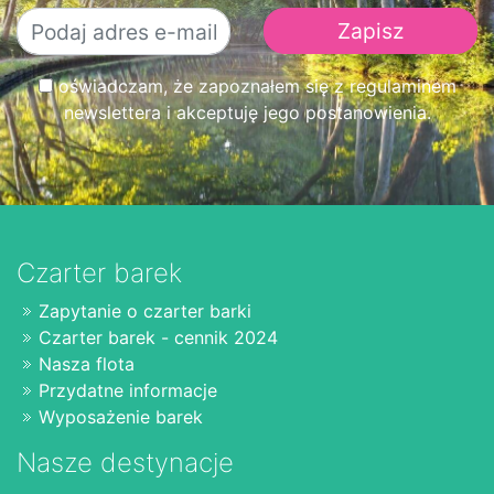
oświadczam, że zapoznałem się z regulaminem
newslettera i akceptuję jego postanowienia.
Czarter barek
Zapytanie o czarter barki
Czarter barek - cennik 2024
Nasza flota
Przydatne informacje
Wyposażenie barek
Nasze destynacje