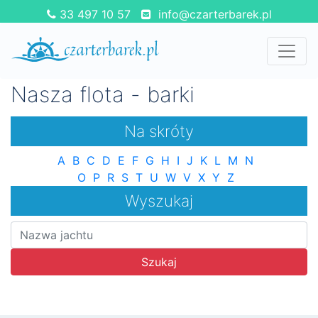
33 497 10 57
info@czarterbarek.pl
Nasza flota - barki
Na skróty
A
B
C
D
E
F
G
H
I
J
K
L
M
N
O
P
R
S
T
U
W
V
X
Y
Z
Wyszukaj
Szukaj