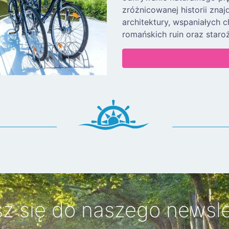
zróżnicowanej historii zna
architektury, wspaniałych 
romańskich ruin oraz staro
sz się do naszego newsle