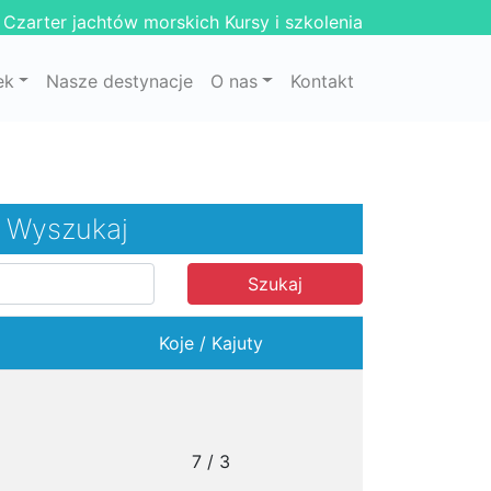
Czarter jachtów morskich
Kursy i szkolenia
ek
Nasze destynacje
O nas
Kontakt
Wyszukaj
Szukaj
Koje / Kajuty
7 / 3