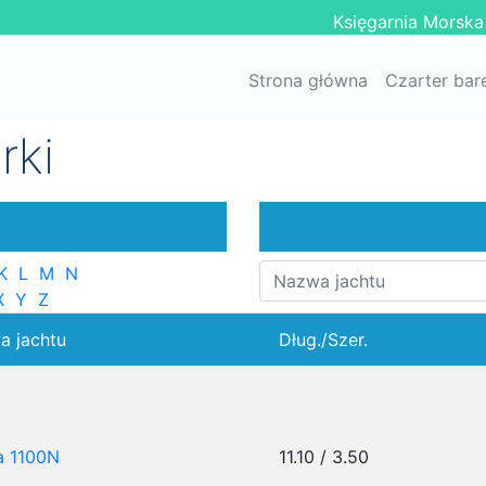
Księgarnia Morska
Strona główna
Czarter bar
rki
K
L
M
N
X
Y
Z
a jachtu
Dług./Szer.
a 1100N
11.10 / 3.50