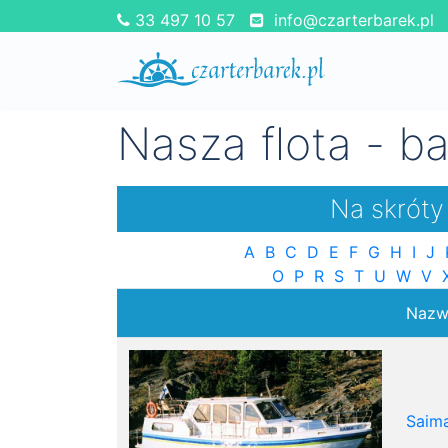
33 497 10 57
info@czarterbarek.pl
Nasza flota - ba
Na skróty
A
B
C
D
E
F
G
H
I
J
O
P
R
S
T
U
W
V
Nazw
Saim