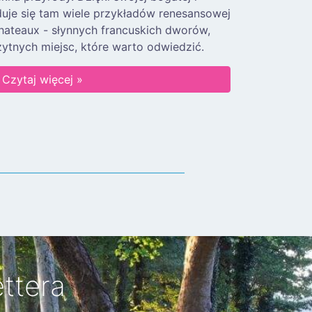
jduje się tam wiele przykładów renesansowej
chateaux - słynnych francuskich dworów,
żytnych miejsc, które warto odwiedzić.
Czytaj więcej »
ttera