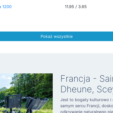
a 1200
11.95 / 3.65
Pokaż wszystkie
Francja - Sa
Dheune, Sce
Jest to bogaty kulturowo i
samym sercu Francji, dosko
odkrywanie naturalnego pię