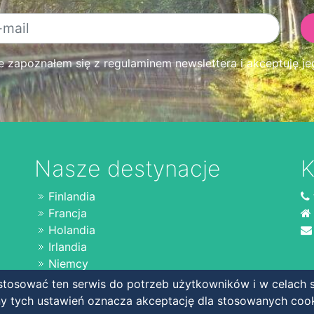
zapoznałem się z regulaminem newslettera i akceptuję je
Nasze destynacje
K
Finlandia
Francja
Holandia
Irlandia
Niemcy
tosować ten serwis do potrzeb użytkowników i w celach s
ny tych ustawień oznacza akceptację dla stosowanych coo
Copyright © 2020 charter.pl