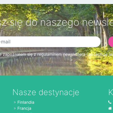
sz się do naszego newsle
zapoznałem się z regulaminem newslettera i akceptuję je
Nasze destynacje
K
Finlandia
Francja