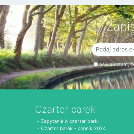
Zapi
oświadczam, że 
Czarter barek
Zapytanie o czarter barki
Czarter barek - cennik 2024