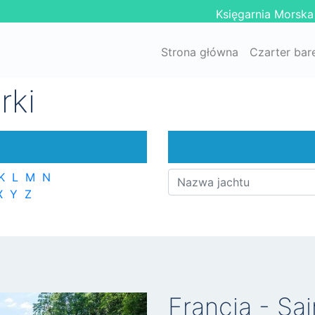
Księgarnia Morska
Strona główna
Czarter bar
rki
K
L
M
N
X
Y
Z
Francja - Sa