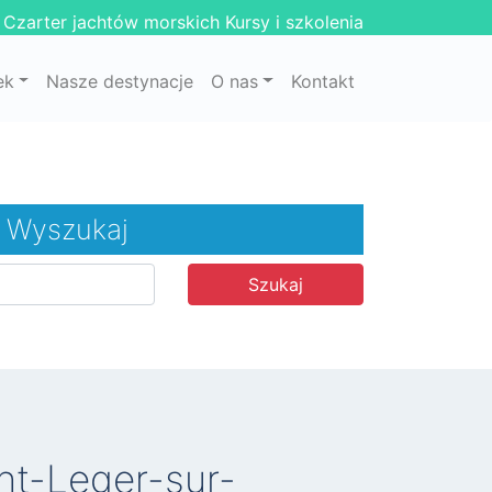
Czarter jachtów morskich
Kursy i szkolenia
ek
Nasze destynacje
O nas
Kontakt
Wyszukaj
Szukaj
int-Leger-sur-