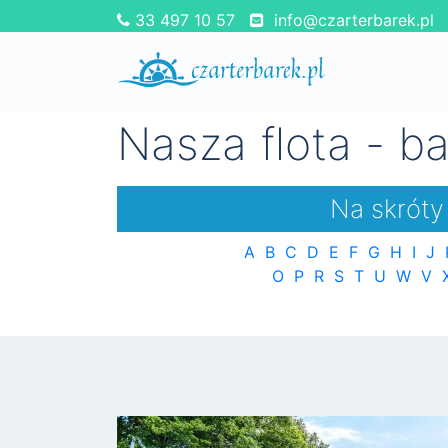
33 497 10 57
info@czarterbarek.pl
Nasza flota - ba
Na skróty
A
B
C
D
E
F
G
H
I
J
O
P
R
S
T
U
W
V