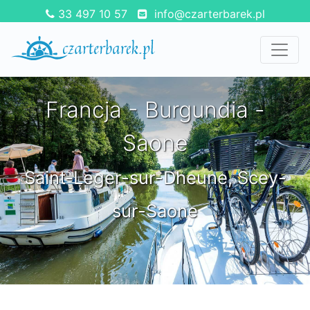
33 497 10 57
info@czarterbarek.pl
Francja - Burgundia -
Saone
Saint-Leger-sur-Dheune, Scey-
sur-Saone