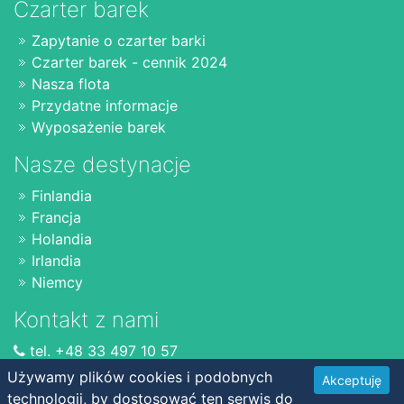
Czarter barek
Zapytanie o czarter barki
Czarter barek - cennik 2024
Nasza flota
Przydatne informacje
Wyposażenie barek
Nasze destynacje
Finlandia
Francja
Holandia
Irlandia
Niemcy
Kontakt z nami
tel. +48 33 497 10 57
www.czarterbarek.pl
Używamy plików cookies i podobnych
Akceptuję
info@czarterbarek.pl
technologii, by dostosować ten serwis do