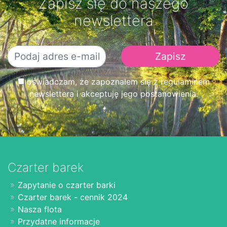
Zapisz się do naszego
newslettera
oświadczam, że zapoznałem się z regulaminem
newslettera i akceptuję jego postanowienia.
Czarter barek
Zapytanie o czarter barki
Czarter barek - cennik 2024
Nasza flota
Przydatne informacje